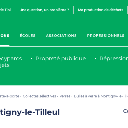
de Tibi
Une question, un problème ?
Ma production de déchets
IONS
ÉCOLES
ASSOCIATIONS
PROFESSIONNELS
cyparcs
Propreté publique
Répressio
jets
rte-à-porte
Collectes sélectives
Verres
Bulles à verre à Montigny-le-Till
igny-le-Tilleul
C