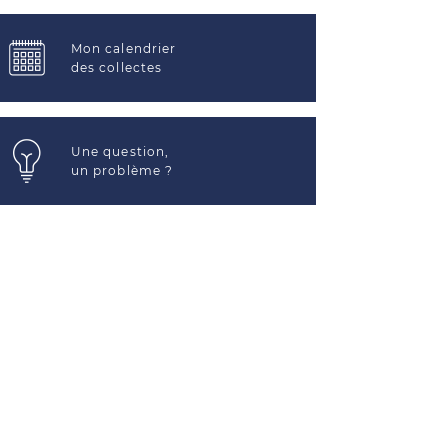
Mon calendrier
des collectes
Une question,
un problème ?