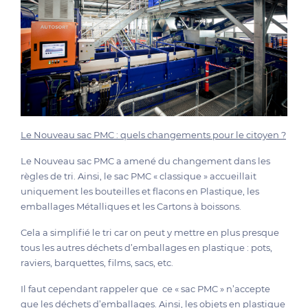
Le Nouveau sac PMC : quels changements pour le citoyen ?
Le Nouveau sac PMC a amené du changement dans les
règles de tri. Ainsi, le sac PMC « classique » accueillait
uniquement les bouteilles et flacons en Plastique, les
emballages Métalliques et les Cartons à boissons.
Cela a simplifié le tri car on peut y mettre en plus presque
tous les autres déchets d’emballages en plastique : pots,
raviers, barquettes, films, sacs, etc.
Il faut cependant rappeler que ce « sac PMC » n’accepte
que les déchets
d’emballages
. Ainsi, les objets en plastique