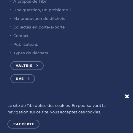
À propos de Tibi
Une question, un problème ?
Ma production de déchets
Collectes en porte-à-porte
Contact
Publications
Types de déchets
VALTRIS
UVE
Le site de Tibi utilise des cookies. En poursuivant la
© Copyright TIBI
Mentions légales
navigation sur ce site, vous acceptez ces cookies.
Tibi
,
Rue du Déversoir, 1
-
6010
Couillet
Numéro vert :
0800 94 234
J'ACCEPTE