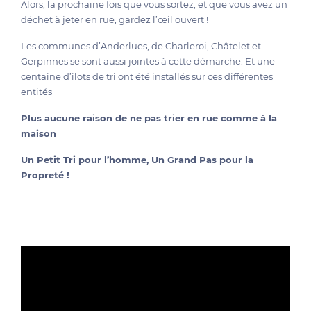
Alors, la prochaine fois que vous sortez, et que vous avez un
déchet à jeter en rue, gardez l’œil ouvert !
Les communes d’Anderlues, de Charleroi, Châtelet et
Gerpinnes se sont aussi jointes à cette démarche. Et une
centaine d’ilots de tri ont été installés sur ces différentes
entités
Plus aucune raison de ne pas trier en rue comme à la
maison
Un Petit Tri pour l’homme, Un Grand Pas pour la
Propreté !